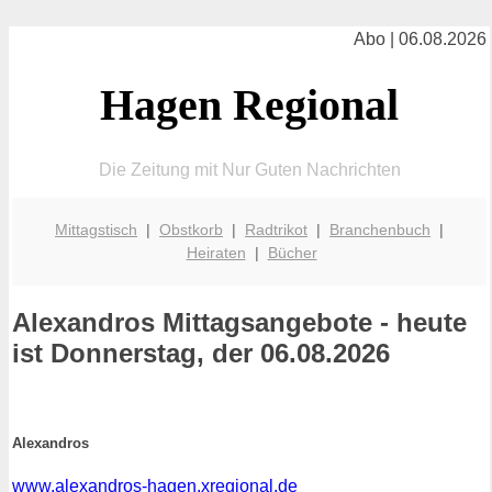
Abo | 06.08.2026
Hagen Regional
Die Zeitung mit Nur Guten Nachrichten
Mittagstisch
|
Obstkorb
|
Radtrikot
|
Branchenbuch
|
Heiraten
|
Bücher
Alexandros
Mittagsangebote - heute
ist Donnerstag, der 06.08.2026
Alexandros
www.alexandros-hagen.xregional.de