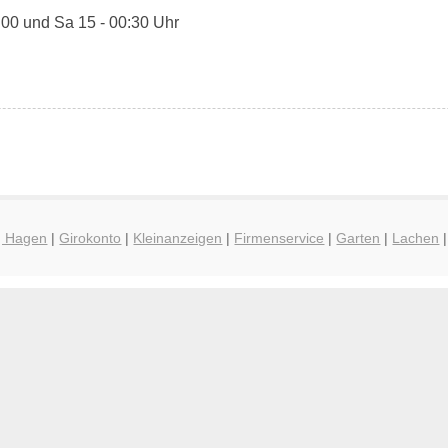
- 00 und Sa 15 - 00:30 Uhr
g Hagen
|
Girokonto
|
Kleinanzeigen
|
Firmenservice
|
Garten
|
Lachen