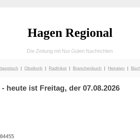
Hagen Regional
Die Zeitung mit Nur Guten Nachrichten
ttagstisch
|
Obstkorb
|
Radtrikot
|
Branchenbuch
|
Heiraten
|
Büc
 heute ist Freitag, der 07.08.2026
184455