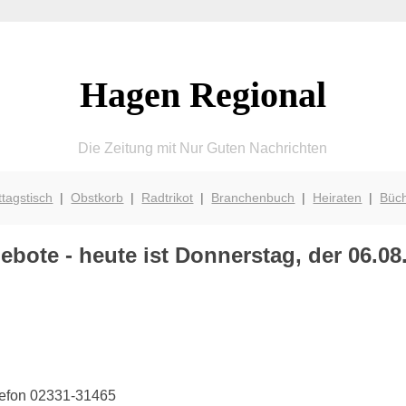
Hagen Regional
Die Zeitung mit Nur Guten Nachrichten
ttagstisch
|
Obstkorb
|
Radtrikot
|
Branchenbuch
|
Heiraten
|
Büc
bote - heute ist Donnerstag, der 06.08
lefon 02331-31465