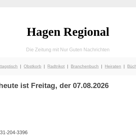
Hagen Regional
Die Zeitung mit Nur Guten Nachrichten
ttagstisch
|
Obstkorb
|
Radtrikot
|
Branchenbuch
|
Heiraten
|
Büc
eute ist Freitag, der 07.08.2026
2331-204-3396