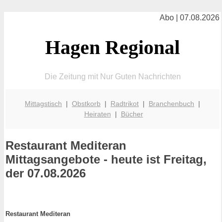
Abo | 07.08.2026
Hagen Regional
Die Zeitung mit Nur Guten Nachrichten
Mittagstisch
|
Obstkorb
|
Radtrikot
|
Branchenbuch
|
Heiraten
|
Bücher
Restaurant Mediteran
Mittagsangebote - heute ist Freitag,
der 07.08.2026
Restaurant Mediteran