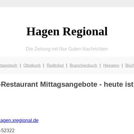
Hagen Regional
Die Zeitung mit Nur Guten Nachrichten
ttagstisch
|
Obstkorb
|
Radtrikot
|
Branchenbuch
|
Heiraten
|
Büc
-Restaurant
Mittagsangebote - heute ist 
hagen.xregional.de
4-52322